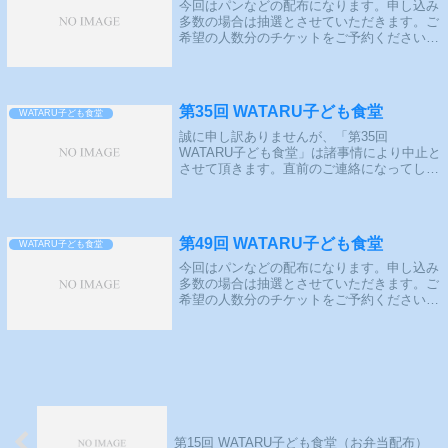
今回はパンなどの配布になります。申し込み
多数の場合は抽選とさせていただきます。ご
希望の人数分のチケットをご予約ください。
よくある質問を作成しました。抽選概要応募
期間：2025年6月12日（木）17:00～2025年6
月16日（月）19:00...
第35回 WATARU子ども食堂
WATARU子ども食堂
誠に申し訳ありませんが、「第35回
WATARU子ども食堂」は諸事情により中止と
させて頂きます。直前のご連絡になってしま
い大変申し訳ございません。深くお詫び申し
上げますと共に、何卒ご理解、ご了承の程お
願い申し上げます。よくある質問を作成し
ま...
第49回 WATARU子ども食堂
WATARU子ども食堂
今回はパンなどの配布になります。申し込み
多数の場合は抽選とさせていただきます。ご
希望の人数分のチケットをご予約ください。
よくある質問を作成しました。抽選概要応募
期間：2025年2月10日（月）17:00～2025年2
月14日（金）19:00...
第15回 WATARU子ども食堂（お弁当配布）