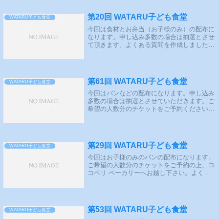
第20回 WATARU子ども食堂
WATARU子ども食堂
今回は食材とお弁当（お子様のみ）の配布に
なります。申し込み多数の場合は抽選とさせ
て頂きます。よくある質問を作成しました。
配布概要抽選期間：2022年5月12日（木）～
2022年5月19日（木）19時お申し込み後、確
認のメールが届きます。メー...
第61回 WATARU子ども食堂
WATARU子ども食堂
今回はパンなどの配布になります。申し込み
多数の場合は抽選とさせていただきます。ご
希望の人数分のチケットをご予約ください。
よくある質問を作成しました。抽選概要応募
期間：2026年2月12日（木）17:00～2026年2
月16日（月）19:00...
第29回 WATARU子ども食堂
WATARU子ども食堂
今回はお子様のみのパンの配布になります。
ご希望の人数分のチケットをご予約の上、コ
コペリ ベーカリーへお越し下さい。よくあ
る質問を作成しました。配布概要2023年4月
19日（水）15:30締切お申し込み後、承認の
メールが届きます。メールが届か...
第53回 WATARU子ども食堂
WATARU子ども食堂