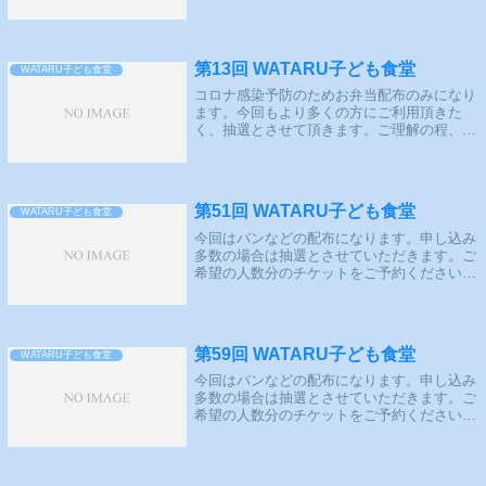
きます。ご理解の程、よろしくお願い致しま
す。よくある質問を作成しました。抽選概要
抽選期間：2021年9月14日（火）～2...
第13回 WATARU子ども食堂
WATARU子ども食堂
コロナ感染予防のためお弁当配布のみになり
ます。今回もより多くの方にご利用頂きた
く、抽選とさせて頂きます。ご理解の程、よ
ろしくお願い致します。よくある質問を作成
しました。抽選概要抽選期間：2021年10月8
日（火）～2021年10月14日（木...
第51回 WATARU子ども食堂
WATARU子ども食堂
今回はパンなどの配布になります。申し込み
多数の場合は抽選とさせていただきます。ご
希望の人数分のチケットをご予約ください。
今回から開催曜日変更＆イートイン可能にな
りました。ご確認の上、ご予約をお願いいた
します。よくある質問を作成しました。抽
選...
第59回 WATARU子ども食堂
WATARU子ども食堂
今回はパンなどの配布になります。申し込み
多数の場合は抽選とさせていただきます。ご
希望の人数分のチケットをご予約ください。
よくある質問を作成しました。抽選概要応募
期間：2025年12月11日（木）17:00～2025年
12月15日（月）19:...